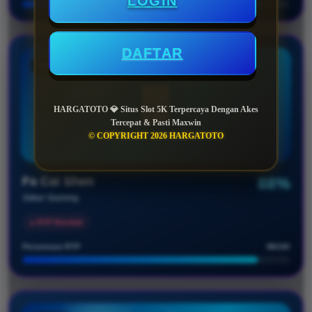
LOGIN
DAFTAR
TOP 10
🧧
HARGATOTO 💎 Situs Slot 5K Terpercaya Dengan Akes
Tercepat & Pasti Maxwin
© COPYRIGHT 2026 HARGATOTO
Fa Cai Shen
88%
Joker Gaming
● RTP Rendah
Persentase RTP
88/100