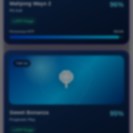
Mahjong Ways 2
96%
PG Soft
● RTP Tinggi
Persentase RTP
96/100
TOP 03
🍭
Sweet Bonanza
95%
Pragmatic Play
● RTP Tinggi