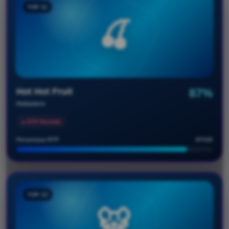
TOP 11
🍒
Hot Hot Fruit
87%
Habanero
● RTP Rendah
Persentase RTP
87/100
TOP 12
🐯