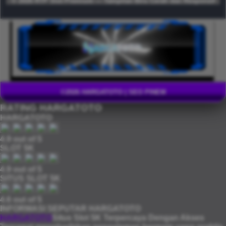
© 2026 RTP Slot Premium — Tampilan Biru Cerah dan Responsif
©2026 HARGATOTO | SEO PINEM
RATING HARGATOTO
HARGATOTO
4.9 out of 5
SLOT 5K
4.9 out of 5
SITUS SLOT 5K
4.6 out of 5
INFORMASI SEPUTAR HARGATOTO
HARGATOTO
Situs Slot 5K Terpercaya Dengan Akses