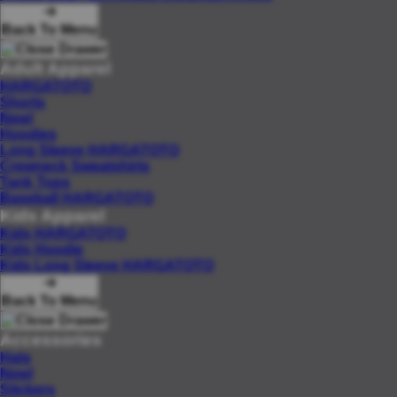
Back To Menu
Adult Apparel
HARGATOTO
Shorts
New!
Hoodies
Long Sleeve HARGATOTO
Crewneck Sweatshirts
Tank Tops
Baseball HARGATOTO
Kids Apparel
Kids HARGATOTO
Kids Hoodie
Kids Long Sleeve HARGATOTO
Back To Menu
Accessories
Hats
New!
Stickers