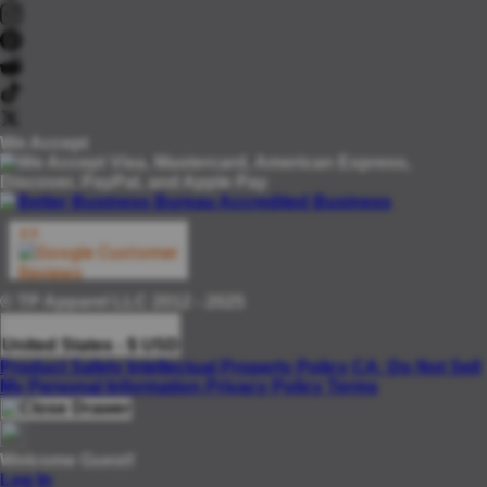
We Accept
© TP Apparel LLC 2012 - 2025
United States - $ USD
Product Safety
Intellectual Property Policy
CA: Do Not Sell
My Personal Information
Privacy Policy
Terms
Welcome Guest!
Log In