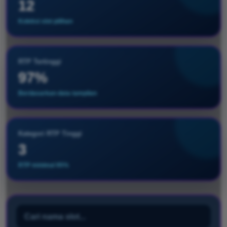
12
Koleksi slot pilihan
RTP Tertinggi
97%
Berdasarkan data tampilan
Kategori RTP Tinggi
3
RTP minimal 95%