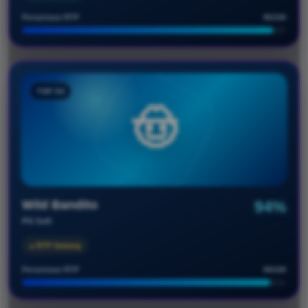
Persentase RTP
95/100
TOP 04
🤠
Wild Bandito
94%
PG Soft
● RTP Sedang
Persentase RTP
94/100