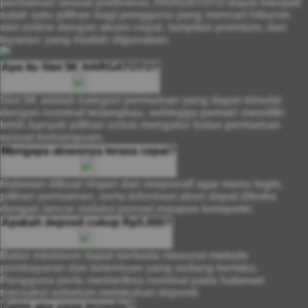
permainan sesuai preferensi, HARGATOTO dapat menjadi
salah satu pilihan bagi pengguna yang mencari hiburan
slot online dengan akses cepat, tampilan premium, dan
layanan yang mudah digunakan.
Apa itu Slot 5K HARGATOTO?
Slot 5K adalah kategori permainan yang dapat dimulai
dengan nominal terjangkau, sehingga pemain memiliki
lebih banyak pilihan untuk mengatur batas permainan
sesuai kemampuan.
Mengapa aksesnya terasa cepat?
Halaman dibuat ringan dan responsif agar menu login,
pilihan permainan, serta informasi akun dapat dibuka
dengan lancar melalui ponsel maupun komputer.
Apakah deposit cukup Rp5.000?
Batas minimum dapat berbeda menurut metode
pembayaran dan ketentuan yang sedang berlaku.
Pengguna perlu memeriksa nominal pada halaman
transaksi sebelum melakukan deposit.
Game apa yang tersedia?