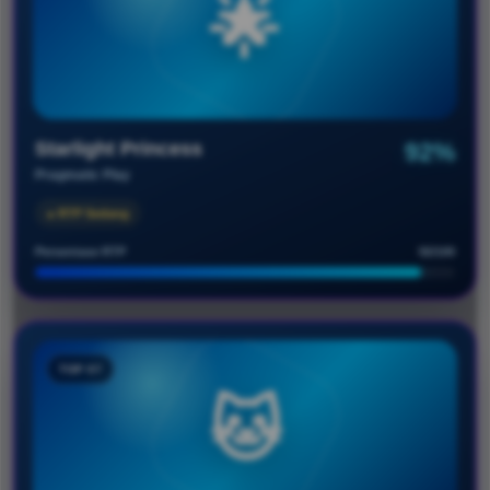
🌟
Starlight Princess
92%
Pragmatic Play
● RTP Sedang
Persentase RTP
92/100
TOP 07
🐱