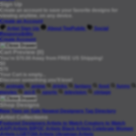
Sign Up
Create an account to save your favorite designs for
viewing anytime, on any device.
Create an Account
Artist Sign Up
About TeePublic
Social
Responsibility
Create Account
Cart Preview (0)
You're
$70.00
Away from
FREE US Shipping!
$0
$70
Your Cart is empty...
Discover something you'll love!
animals
anime
drinks
fantasy
food
funny
movies
sci-fi
sports
television
vintage
Shop Designs
New Tees on Sale
Newest Designers
Tag Directory
Artist Collections
Featured Designers
Artists to Watch
Creators to Watch
AAPI Artists
BIPOC Artists
Black Artists
Celebrate Women
Artists
LGBTQIA Artists
Ukrainian Artists