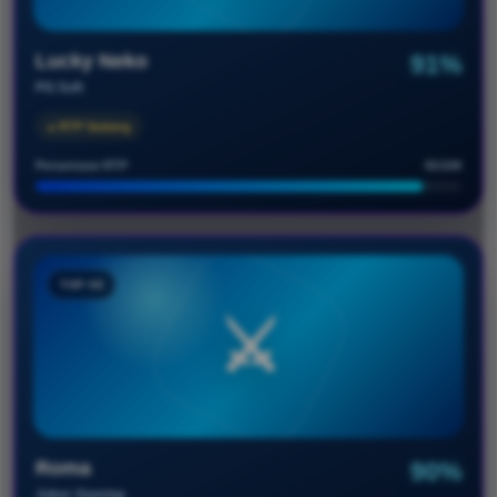
Lucky Neko
91%
PG Soft
● RTP Sedang
Persentase RTP
91/100
TOP 08
⚔️
Roma
90%
Joker Gaming