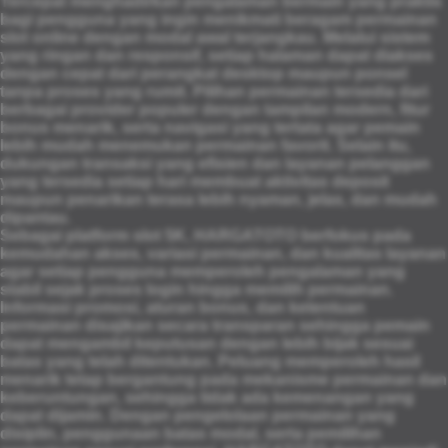
Tercepat menghadirkan pengalaman bermain yang praktis
bagi pengguna yang ingin menikmati beragam permainan
slot online dengan modal awal terjangkau. Melalui sistem
yang ringan dan responsif, setiap halaman dapat diakses
dengan cepat dari perangkat desktop maupun ponsel
tanpa proses yang rumit. Pilihan permainan tersedia dari
berbagai provider populer dengan tampilan modern, fitur
bonus menarik, serta navigasi yang tertata agar pemain
lebih mudah menemukan permainan favorit. Selain itu,
dukungan transaksi yang efisien dan layanan pelanggan
yang tersedia setiap hari membuat aktivitas deposit
maupun penarikan terasa lebih nyaman, jelas, dan mudah
dipantau.
Sebagai platform slot 5K, HARGATOTO berfokus pada
kemudahan akses, variasi permainan, dan kualitas layanan
agar setiap pengguna memperoleh pengalaman yang
stabil sejak proses login hingga memilih permainan.
Informasi promosi, aturan bonus, dan ketentuan
permainan disajikan secara transparan sehingga pemain
dapat mengambil keputusan dengan lebih bijak sesuai
batas yang telah ditentukan. Peluang memperoleh hasil
menarik tetap bergantung pada mekanisme permainan dan
keberuntungan, sehingga tidak ada kemenangan yang
dapat dijamin. Dengan pengelolaan permainan yang
disiplin, penggunaan batas modal, serta pemilihan