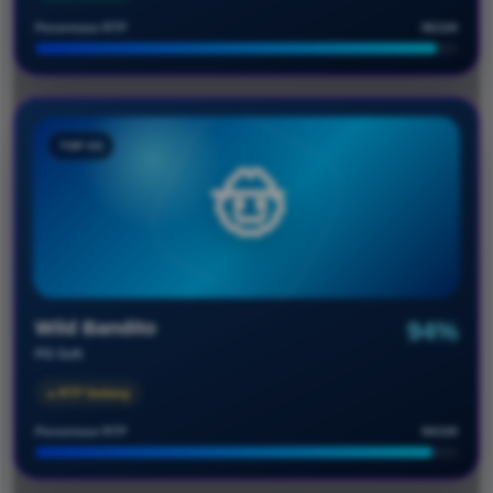
Persentase RTP
95/100
TOP 04
🤠
Wild Bandito
94%
PG Soft
● RTP Sedang
Persentase RTP
94/100