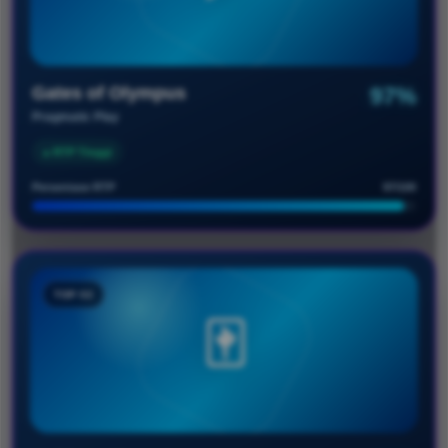
Gates of Olympus
97%
Pragmatic Play
● RTP Tinggi
Persentase RTP
97/100
TOP 02
🀄