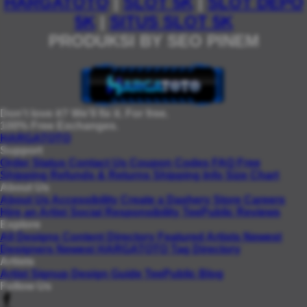
HARGATOTO
|
SLOT 5K
|
SLOT DEPO
5K
|
SITUS SLOT 5K
PRODUKSI BY SEO PINEM
Don't love it? We'll fix it. For free.
100% Free Exchanges.
HARGATOTO
Support
Order Status
Contact Us
Coupon Codes
FAQ
Free
Shipping
Refunds & Returns
Shipping Info
Size Chart
About Us
About Us
Accessibility
Create a Dashery Store
Careers
Hire an Artist
Social Responsibility
TeePublic Reviews
Explore
All Designs
Content Directory
Featured Artists
Newest
Designers
Newest HARGATOTO
Tag Directory
Artists
Artist Signup
Design Guide
TeePublic Blog
Follow Us