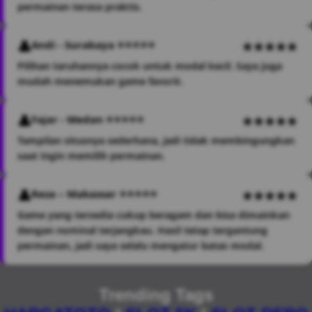
permainan terasa praktis.
Andi - Surabaya ⭐⭐⭐⭐⭐
Pilihan taruhannya cocok untuk modal kecil. Saya juga
mudah menemukan game favorit.
Fajar - Medan ⭐⭐⭐⭐⭐
Tampilan situsnya sederhana, jadi tidak membingungkan
saat ingin memilih permainan.
Reza – Makassar ⭐⭐⭐⭐⭐
Game yang tersedia cukup beragam dan bisa dimainkan
dengan nominal terjangkau. Hasil tetap tergantung
permainan, jadi saya selalu mengatur batas modal.
Trending Tags