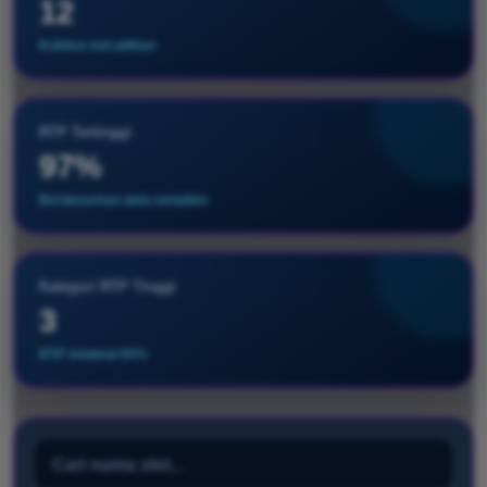
12
Koleksi slot pilihan
RTP Tertinggi
97%
Berdasarkan data tampilan
Kategori RTP Tinggi
3
RTP minimal 95%