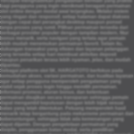
Tercepat menghadirkan pengalaman bermain yang praktis
bagi pengguna yang ingin menikmati beragam permainan
slot online dengan modal awal terjangkau. Melalui sistem
yang ringan dan responsif, setiap halaman dapat diakses
dengan cepat dari perangkat desktop maupun ponsel
tanpa proses yang rumit. Pilihan permainan tersedia dari
berbagai provider populer dengan tampilan modern, fitur
bonus menarik, serta navigasi yang tertata agar pemain
lebih mudah menemukan permainan favorit. Selain itu,
dukungan transaksi yang efisien dan layanan pelanggan
yang tersedia setiap hari membuat aktivitas deposit
maupun penarikan terasa lebih nyaman, jelas, dan mudah
dipantau.
Sebagai platform slot 5K, HARGATOTO berfokus pada
kemudahan akses, variasi permainan, dan kualitas layanan
agar setiap pengguna memperoleh pengalaman yang
stabil sejak proses login hingga memilih permainan.
Informasi promosi, aturan bonus, dan ketentuan
permainan disajikan secara transparan sehingga pemain
dapat mengambil keputusan dengan lebih bijak sesuai
batas yang telah ditentukan. Peluang memperoleh hasil
menarik tetap bergantung pada mekanisme permainan dan
keberuntungan, sehingga tidak ada kemenangan yang
dapat dijamin. Dengan pengelolaan permainan yang
disiplin, penggunaan batas modal, serta pemilihan