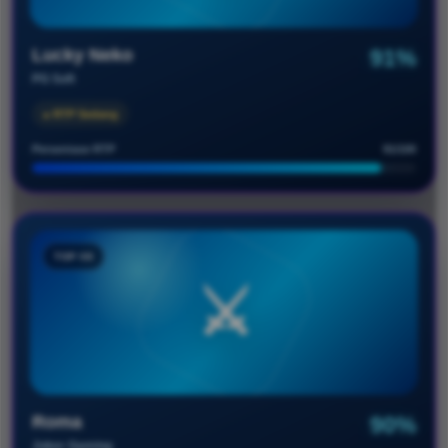
Lucky Neko
91%
PG Soft
● RTP Sedang
Persentase RTP
91/100
TOP 08
⚔️
Roma
90%
Joker Gaming