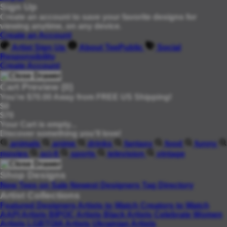
Sign Up
Create an account to save your favorite designs for
viewing anytime, on any device.
Create an Account
Artist Sign Up
About TeePublic
Social
Responsibility
Create Account
Cart Preview (0)
You're
$70.00
Away from
FREE US Shipping!
$0
$70
Your Cart is empty...
Discover something you'll love!
animals
anime
drinks
fantasy
food
funny
movies
sci-fi
sports
television
vintage
Shop Designs
New Tees on Sale
Newest Designers
Tag Directory
Artist Collections
Featured Designers
Artists to Watch
Creators to Watch
AAPI Artists
BIPOC Artists
Black Artists
Celebrate Women
Artists
LGBTQIA Artists
Ukrainian Artists