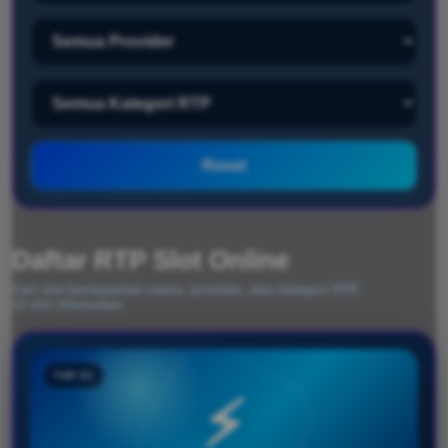
Reset
Daftar RTP Slot Online
Cari slot berdasarkan nama, provider, atau kategori RTP.
12 slot ditemukan
TOP 01
⚡