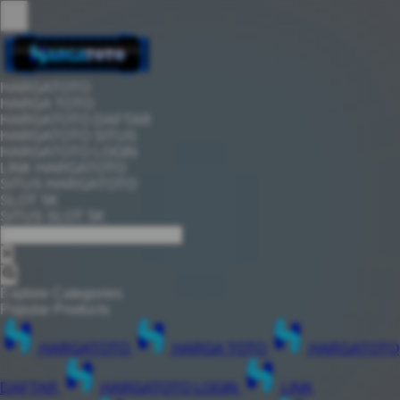
HARGATOTO
HARGA TOTO
HARGATOTO DAFTAR
HARGATOTO SITUS
HARGATOTO LOGIN
LINK HARGATOTO
SITUS HARGATOTO
SLOT 5K
SITUS SLOT 5K
Explore Categories
Popular Products
HARGATOTO
HARGA TOTO
HARGATOTO
DAFTAR
HARGATOTO LOGIN
LINK