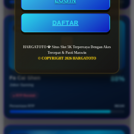
LOGIN
DAFTAR
TOP 10
🧧
HARGATOTO 💎 Situs Slot 5K Terpercaya Dengan Akes
Tercepat & Pasti Maxwin
© COPYRIGHT 2026 HARGATOTO
Fa Cai Shen
88%
Joker Gaming
● RTP Rendah
Persentase RTP
88/100