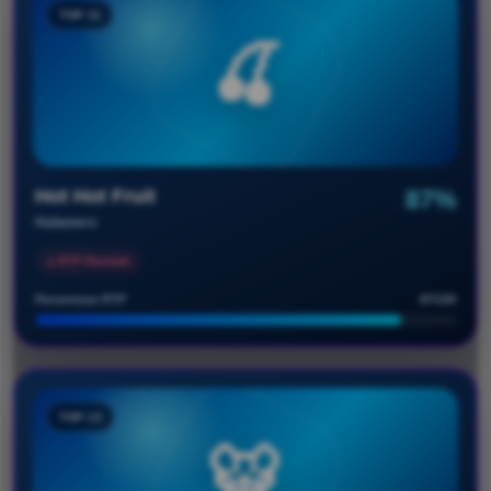
TOP 11
🍒
Hot Hot Fruit
87%
Habanero
● RTP Rendah
Persentase RTP
87/100
TOP 12
🐯