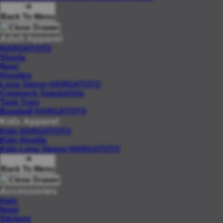
Back To Menu
Adult Apparel
HARGATOTO
Shorts
New!
Hoodies
Long Sleeve HARGATOTO
Crewneck Sweatshirts
Tank Tops
Baseball HARGATOTO
Kids Apparel
Kids HARGATOTO
Kids Hoodie
Kids Long Sleeve HARGATOTO
Back To Menu
Accessories
Hats
New!
Stickers