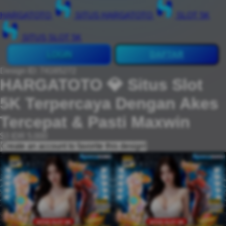
HARGATOTO
SITUS HARGATOTO
SLOT 5K
SITUS SLOT 5K
LOGIN
DAFTAR
Design ID: 74165272
HARGATOTO 💎 Situs Slot
5K Terpercaya Dengan Akes
Tercepat & Pasti Maxwin
$3
IDR 5.000
Create an account to favorite this design!