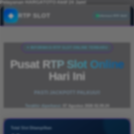
Pelayanan HARGATOTO Aktif 24 Jam!
◆
RTP SLOT
Informasi RTP Aktif
✦ INFORMASI RTP SLOT ONLINE TERBARU
Pusat
RTP Slot Online
Hari Ini
PASTI JACKPOTT PALKUU!!
Terakhir diperbarui:
07 Agustus 2026 02.09.31
Total Slot Ditampilkan