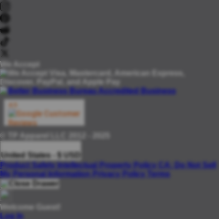
We Accept
© TP Apparel LLC 2012 - 2025
United States - $ USD
Product Safety
Intellectual Property Policy
CA: Do Not Sell
My Personal Information
Privacy Policy
Terms
Welcome Guest!
Log In