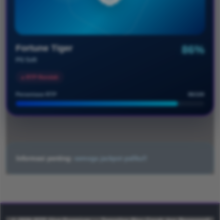
Fortune Tiger
86%
PG Soft
● RTP Rendah
Persentase RTP
86/100
Informasi penting:
semoga jackpot pallku!!