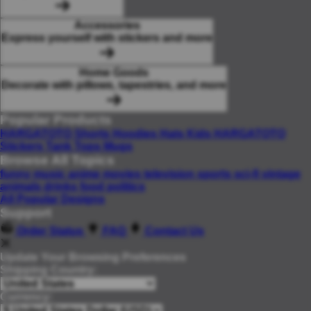
Accessories
Express yourself with stickers and more
Home Goods
Decorate with pillows, tapestries, and more
Popular Products
HARGATOTO
Shorts
Hoodies
Hats
Kids HARGATOTO
Stickers
Tank Tops
Mugs
Browse All Topics
funny
music
anime
movies
television
sports
sci-fi
vintage
animals
drinks
food
politics
All Popular Designs
Support
Order Status
FAQ
Contact Us
Update Your Browsing Preferences
Shipping Country:
Currency: