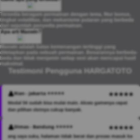
Tersedia beragam permainan dengan tema, fitur bonus,
tingkat volatilitas, dan mekanisme putaran yang berbeda
dari sejumlah penyedia permainan.
Apa arti Maxwin?
Maxwin adalah batas kemenangan tertinggi yang
ditetapkan pada sebuah permainan. Besarannya berbeda-
beda dan tidak menjamin setiap sesi akan mencapai hasil
maksimal.
Testimoni Pengguna HARGATOTO
Rian - Jakarta ⭐⭐⭐⭐⭐
Modal 5K sudah bisa mulai main. Akses gamenya cepat
dan pilihan slotnya cukup banyak.
Dimas - Bandung ⭐⭐⭐⭐⭐
ang saya suka, halaman tidak berat dan proses masuk ke