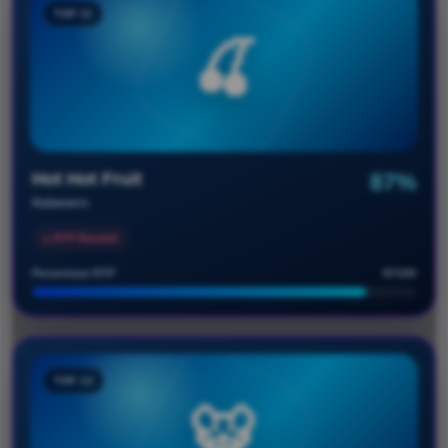
TOP 11
🍒
Hot Hot Fruit
87%
Habanero
● RTP Rendah
Persentase RTP
87/100
TOP 12
🐯