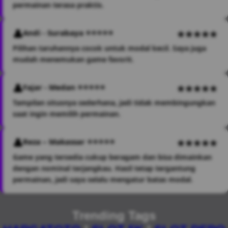
permainan terasa praktis.
Andi - Surabaya ⭐⭐⭐⭐⭐
Pilihan taruhannya cocok untuk modal kecil. Saya juga
mudah menemukan game favorit.
Fajar - Medan ⭐⭐⭐⭐⭐
Tampilan situsnya sederhana, jadi tidak membingungkan
saat ingin memilih permainan.
Reza – Makassar ⭐⭐⭐⭐⭐
Game yang tersedia cukup beragam dan bisa dimainkan
dengan nominal terjangkau. Hasil tetap tergantung
permainan, jadi saya selalu mengatur batas modal.
Trending Tags