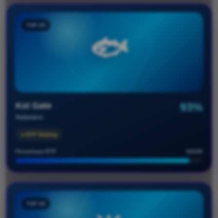
TOP 05
🐟
Koi Gate
93%
Habanero
● RTP Sedang
Persentase RTP
93/100
TOP 06