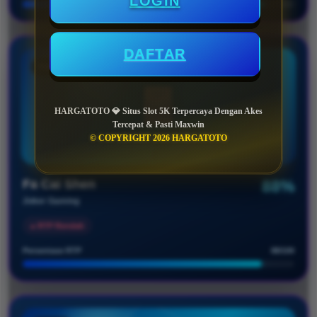
LOGIN
DAFTAR
TOP 10
🧧
HARGATOTO 💎 Situs Slot 5K Terpercaya Dengan Akes
Tercepat & Pasti Maxwin
© COPYRIGHT 2026 HARGATOTO
Fa Cai Shen
88%
Joker Gaming
● RTP Rendah
Persentase RTP
88/100