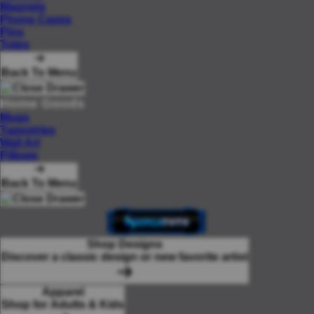
Magnets
Phone Cases
Pins
Totes
Back To Menu
Home Goods
Mugs
Tapestries
Wall Art
Pillows
Back To Menu
Shop Designs
Discover a classic design or new favorite artist
Apparel
Shop for Adults & Kids