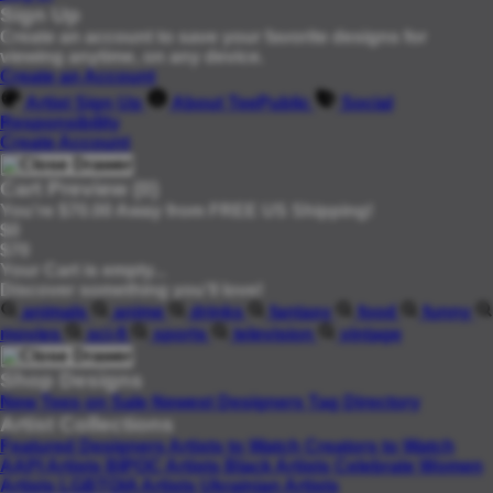
Sign Up
Create an account to save your favorite designs for
viewing anytime, on any device.
Create an Account
Artist Sign Up
About TeePublic
Social
Responsibility
Create Account
Cart Preview (0)
You're
$70.00
Away from
FREE US Shipping!
$0
$70
Your Cart is empty...
Discover something you'll love!
animals
anime
drinks
fantasy
food
funny
movies
sci-fi
sports
television
vintage
Shop Designs
New Tees on Sale
Newest Designers
Tag Directory
Artist Collections
Featured Designers
Artists to Watch
Creators to Watch
AAPI Artists
BIPOC Artists
Black Artists
Celebrate Women
Artists
LGBTQIA Artists
Ukrainian Artists