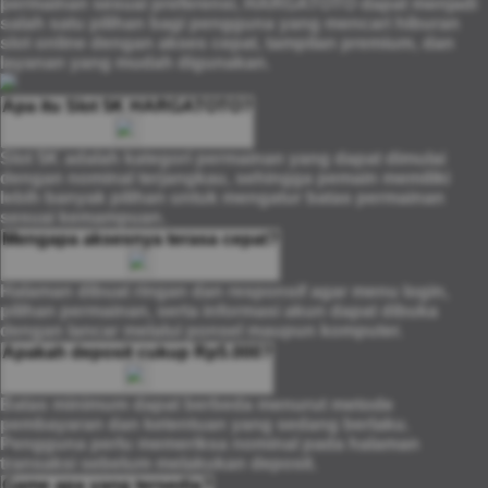
permainan sesuai preferensi, HARGATOTO dapat menjadi
salah satu pilihan bagi pengguna yang mencari hiburan
slot online dengan akses cepat, tampilan premium, dan
layanan yang mudah digunakan.
Apa itu Slot 5K HARGATOTO?
Slot 5K adalah kategori permainan yang dapat dimulai
dengan nominal terjangkau, sehingga pemain memiliki
lebih banyak pilihan untuk mengatur batas permainan
sesuai kemampuan.
Mengapa aksesnya terasa cepat?
Halaman dibuat ringan dan responsif agar menu login,
pilihan permainan, serta informasi akun dapat dibuka
dengan lancar melalui ponsel maupun komputer.
Apakah deposit cukup Rp5.000?
Batas minimum dapat berbeda menurut metode
pembayaran dan ketentuan yang sedang berlaku.
Pengguna perlu memeriksa nominal pada halaman
transaksi sebelum melakukan deposit.
Game apa yang tersedia?