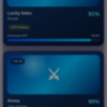
Lucky Neko
91%
PG Soft
● RTP Sedang
Persentase RTP
91/100
TOP 08
⚔️
Roma
90%
Joker Gaming