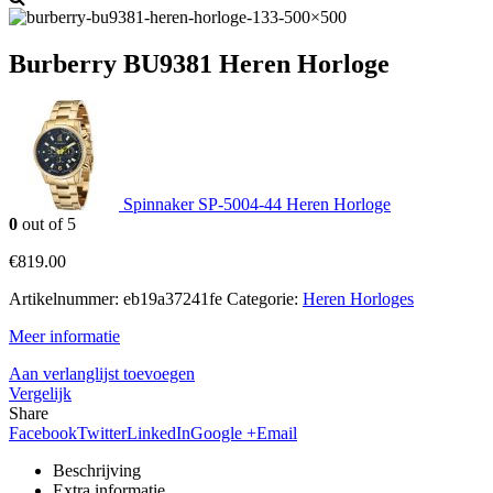
Burberry BU9381 Heren Horloge
Spinnaker SP-5004-44 Heren Horloge
0
out of 5
€
819.00
Artikelnummer:
eb19a37241fe
Categorie:
Heren Horloges
Meer informatie
Aan verlanglijst toevoegen
Vergelijk
Share
Facebook
Twitter
LinkedIn
Google +
Email
Beschrijving
Extra informatie